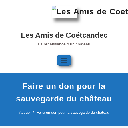
Skip
to
content
Les Amis de Coëtcandec
La renaissance d'un château
Faire un don pour la
sauvegarde du château
Accueil
Faire un don pour la sauvegarde du château